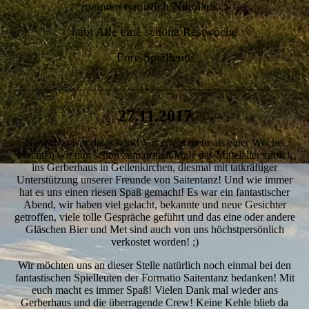
meinten natürlich Nikolaus ;)
habt Alle eine schöne Restwoche
Eure Spielleute
27.11.2017
Näää, wat war dat schön!! Vor etwas mehr als einer Woche,
brachten wir nun schon zum dritten Male das Mittelalter zurück
ins Gerberhaus in Geilenkirchen, diesmal mit tatkräftiger
Unterstützung unserer Freunde von Saitentanz! Und wie immer
hat es uns einen riesen Spaß gemacht! Es war ein fantastischer
Abend, wir haben viel gelacht, bekannte und neue Gesichter
getroffen, viele tolle Gespräche geführt und das eine oder andere
Gläschen Bier und Met sind auch von uns höchstpersönlich
verkostet worden! ;)
Wir möchten uns an dieser Stelle natürlich noch einmal bei den
fantastischen Spielleuten der Formatio Saitentanz bedanken! Mit
euch macht es immer Spaß! Vielen Dank mal wieder ans
Gerberhaus und die überragende Crew! Keine Kehle blieb da