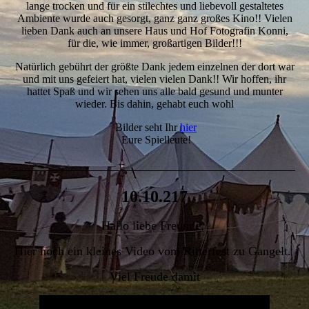
lange trocken und für ein stilechtes und liebevoll gestaltetes
Ambiente wurde auch gesorgt, ganz ganz großes Kino!! Vielen
lieben Dank auch an unsere Haus und Hof Fotografin Konni,
für die, wie immer, großartigen Bilder!!!
Natürlich gebührt der größte Dank jedem einzelnen der dort war
und mit uns gefeiert hat, vielen vielen Dank!! Wir hoffen, ihr
hattet Spaß und wir sehen uns alle bald gesund und munter
wieder. Bis dahin, gehabt euch wohl
Bilder seht Ihr
hier
Eure Spielleute!
10.10.217
Hallo liebe Freunde,
Hier noch ein kleines Video vom Ritterfest zu Gangelt.
Viel Freude damit