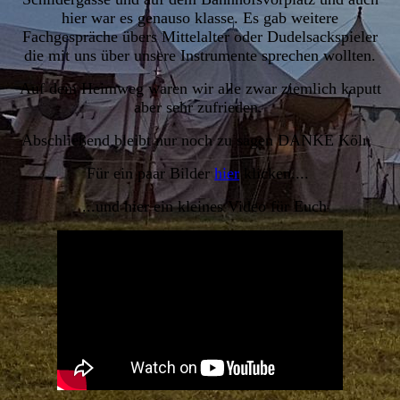
hier war es genauso klasse. Es
gab weitere
Fachgespräche übers Mittelalter oder Dudelsackspieler
die mit uns über unsere Instrumente sprechen wollten.
Auf dem Heimweg waren wir alle zwar ziemlich kaputt
aber sehr zufrieden.
Abschließend bleibt nur noch zu sagen DANKE Köln
Für ein paar Bilder
hier
klicken....
...und hier ein kleines Video für Euch