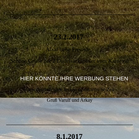
23.2.2017
Alaaf liebe Freunde,
Schöne Grüße der 2 Dudelsackspieler vom Karneval
HIER KÖNNTE IHRE WERBUNG STEHEN
Wir wünschen allen Jecken eine närrische Zeit
Gruß Varulf und Arkay
8.1.2017