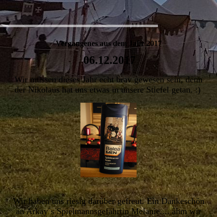
Vergangenes aus dem Jahr 2017
06.12.2017
Wir müssen dieses Jahr echt brav gewesen sein, denn
der Nikolaus hat uns etwas in unsere Stiefel getan. :)
Wir haben uns riesig darüber gefreut. Ein Dankeschön
an Arkay´s Spielmannsgefährtin Melanie.... ähm wir