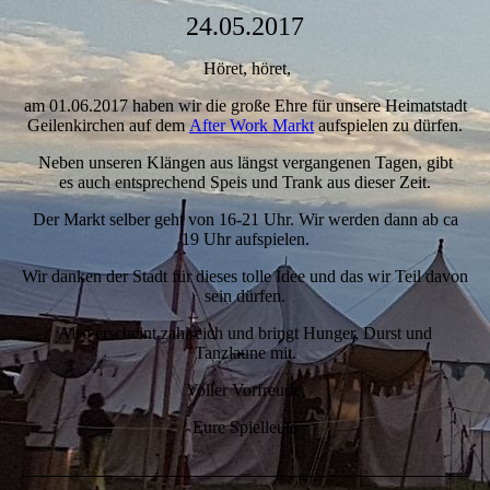
24.05.2017
Höret, höret,
am 01.06.2017 haben wir die große Ehre für unsere Heimatstadt
Geilenkirchen auf dem
After Work Markt
aufspielen zu dürfen.
Neben unseren Klängen aus längst vergangenen Tagen, gibt
es auch entsprechend Speis und Trank aus dieser Zeit.
Der Markt selber geht von 16-21 Uhr. Wir werden dann ab ca
19 Uhr aufspielen.
Wir danken der Stadt für dieses tolle Idee und das wir Teil davon
sein dürfen.
Also erscheint zahlreich und bringt Hunger, Durst und
Tanzlaune mit.
Voller Vorfreude,
Eure Spielleute