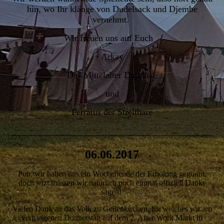
hin, wo Ihr klänge von Dudelsack und Djembe
vernehmt.
Wir freuen uns auf Euch
Arkay
Das Mittelalter Daselbst
und
Ferratus der Streitbare
06.06.2017
Puh, wir haben uns ein Wochenende der Erholung gegönnt,
doch jetzt müssen wir natürlich noch einmal offiziell Danke
sagen!
Vielen Dank an das Volk zu Geilenkirchen, für welches wir am
vergangenen Donnerstag auf dem 2. After Work Markt in