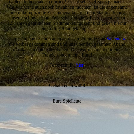
Geilenkirchen spielen durften! Es hat sehr viel Spaß gemacht.
Was wir gerne auch noch erwähnen möchten, ist die angenehme
und unkomplizierte Zusammenarbeit mit dem Stadtmarketing
unserer schönen Stadt. Wir schätzen die Arbeit des erst vor ca
1,5 Jahren gegründeten Stadtmarketings sehr und geben hierfür
ein kräftig Handgeklapper.
Ein riesen Dankeschön auch an unsere Freunde von
Saitentanz
,
die vorbei gekommen sind und uns über den gesamten Abend
musikalisch unterstützt haben! Das war uns nicht nur eine
Freude sondern eine Ehre!
Fotos seht Ihr
hier
Gehabt euch wohl!
Eure Spielleute