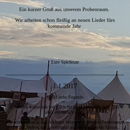
Ein kurzer Gruß aus unserem Probenraum.
Wir arbeiten schon fleißig an neuen Lieder fürs
kommende Jahr
Eure Spielleute
1.1.2017
Hallo liebe Freunde.
Als erstes wünschen wir Euch für das kommende Jahr 2017
alles erdenklich Gute.
Wir werden uns in den nächsten Wochen in unseren Probenraum
zurück ziehen, um uns optimal auf die kommende Saison