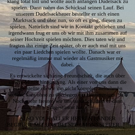
klang total toll und wollte auch anfangen Dudelsack zu
spielen. Dann nahm das Schicksal seinen Lauf. Bei
unserem Dudelsackbauer bestellte er sich einen
Marktsack und übte nun, so oft es ging, diesen zu
spielen. Natürlich sind wir in Kontakt geblieben und
irgendwann frug er uns ob wir mit ihm zusammen auf
seiner Hochzeit spielen möchten. Dies taten wir und
fragten ihn einige Zeit später, ob er auch mal mit uns
ein paar Liedchen spielen wollte. Danach war er
regelmäßig immer mal wieder als Gastmusiker mit
dabei.
Es entwickelte sich eine Freundschaft, die auch über
unsere Musik hinaus ging. Als einer von uns dann die
Frage stellte ob wir ihn nicht komplett aufnehmen
wollen, kam ohne zu überlegen ein einstimmiges "Ja".
Noch mehr freuten wir uns natürlich, dass er dann
zugestimmt hat.
ALSO VOLK ALLER HERREN LÄNDER
BEGRÜẞT MIT UNS BEI SPIELMANNSFEUER