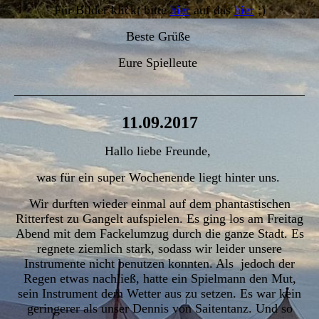
Für Bilder klickt bitte
hier
auf das
hier
;)
Beste Grüße
Eure Spielleute
11.09.2017
Hallo
liebe Freunde,
was für ein super Wochenende liegt hinter uns.
Wir durften wieder einmal auf dem phantastischen
Ritterfest zu Gangelt aufspielen. Es ging los am Freitag
Abend mit dem Fackelumzug durch die ganze Stadt. Es
regnete ziemlich stark, sodass wir leider unsere
Instrumente nicht benutzen konnten. Als jedoch der
Regen etwas nachließ, hatte ein Spielmann den Mut,
sein Instrument dem Wetter aus zu setzen. Es war kein
geringerer als unser Dennis von Saitentanz. Und so