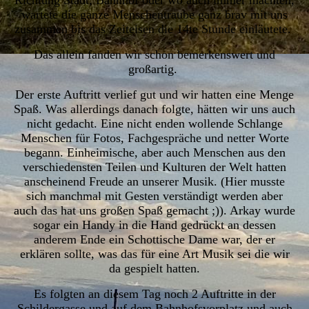
wartete die ganze Menschentraube ganz brav mit uns
zusammen bis das Zeiteisen die 14te Stunde einläutete.
Das allein fanden wir schon bemerkenswert und
großartig.
Der erste Auftritt verlief gut und wir hatten eine Menge
Spaß. Was allerdings danach folgte, hätten wir uns auch
nicht gedacht. Eine nicht enden wollende Schlange
Menschen für Fotos, Fachgespräche und netter Worte
begann. Einheimische, aber auch Menschen aus den
verschiedensten Teilen und Kulturen der Welt hatten
anscheinend Freude an unserer Musik. (Hier musste
sich manchmal mit Gesten verständigt werden aber
auch das hat uns großen Spaß gemacht ;)). Arkay wurde
sogar ein Handy in die Hand gedrückt an dessen
anderem Ende ein Schottische Dame
war, der er
erklären sollte, was das für eine Art Musik sei die wir
da gespielt hatten.
Es folgten an diesem Tag noch 2 Auftritte in der
Schildergasse und auf dem Bahnhofsvorplatz und auch