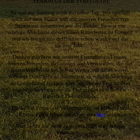
"FERRATUS DER STREITBARE"
Es war am Sonntag noch ein toller Tag. Wir spielten
noch auf dem Platze und mit unseren Freunden von
Saitentanz zusammen auf der Bühne. Es war ein
schöner Abschluss dieses tollen Ritterfestes zu Gangelt
und wir freuen uns defffinitiv schon wieder auf das
nächste Jahr.
Danken möchten wir unseren Freundinnen/Frauen,
unseren Freunden, Bekannten und Verwandten, die das
ganze Wochende bei jedem Wetter mit dabei waren.
Weiterer Dank geht an Saitentanz, den Schildwächtern
zu Gangelt und einfach allen, die dieses Fest zu dem
machen, was es heute ist. Das größte eintrittsfreie
Ritterfest Deutschlands.
Danke für Fotos und Videomaterial an Melanie und
Konni. Fotos könnt ihr schon mal
hier
sehen.
Jetzt bleibt nur noch zu sagen: Habt eine schöne
Restwoche.