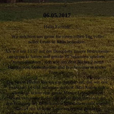
06.05.2017
Hallo Freunde
Wir möchten uns gerne für einen tollen Tag voller
netter Leute in Köln bedanken.
Als wir um 13:57 auf der Domplatte unsere Instrumente
ausgepackt hatten und gerade 10 Sekunden spielten,
"materialisierten" sich wie aus dem Nichts 2 nette
Herren vom Ordnungsamt und brachen unsere ersten
Töne ab.
Die netten Herren klärten uns darüber auf, das wir erst
exakt um 14 Uhr anfangen durften. Jetzt hatten sich
allerdings schon eine ganze Menge Leute um uns
herum versammelt, die alle schon ganz gespannt auf
den Fortgang der 10 Sekunden Mittelaltermusik waren.
Anstatt das sich die Leute weiter auf den Weg
Richtung Stadt, Bahnhof oder wo auch immer machten,