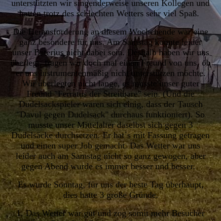
unterstützten wir singenderweise unseren Kollegen und
hatten trotz des schlechten Wetters sehr viel Spaß.
Die Herausforderung an diesem Wochenende war eine
ganz besondere für uns. Am Samstag konnte leider
unser Baterius nicht dabei sein. Deshalb haben wir uns
überlegt, fragen wir doch mal einen Freund von uns, ob
er uns instrumentenmäßig nicht unterstützen möchte.
Wir überlegten nicht lange, es musste unser guter
Freund "Ferratus der Streitbare" sein. (Und die
Dudelsackspieler waren sich einig, dass der Tausch
"Davul gegen Dudelsack" durchaus funktioniert). So
musste unser Mittelalter daselbst sich gegen 3
Dudelsäcke durchsetzen. Er hat´s mit Fassung getragen
und einen super Job gemacht. Das Wetter war uns
leider auch am Samstag nicht so ganz gewogen, aber
gegen Abend wurde es immer besser und besser.
Es wurde Sonntag, für uns der beste Tag überhaupt,
dies hatte 3 große Gründe.
1. Das Wetter war gut und zog somit mehr Besucher