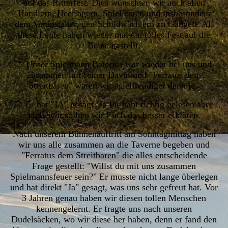
auf das Ritterfest. Dies wünschten wir auch allen
Händlern, Heerlagern, Spielleuten und insbesonders
dem Veranstalter, den Schildwächtern zu Gangelt. All
diese Leute haben wieder mal ein tolles Fest auf die
Beine gestellt.
2. Unser Spielmann Baterius war wieder bei uns und
zusammen mit seiner Davul und "Ferratus dem
Streitbaren" waren wir spielfreudiger denn je.
3. Er hat "JA" gesagt. Ja Ihr habt richtig gelesen aber
vielleicht sollten wir Euch das besser erklären.
Nach unserem Bühnenauftritt am Sonntagmittag haben
wir uns alle zusammen an die Taverne begeben und
"Ferratus dem Streitbaren" die alles entscheidende
Frage gestellt: "Willst du mit uns zusammen
Spielmannsfeuer sein?" Er musste nicht lange überlegen
und hat direkt "Ja" gesagt, was uns sehr gefreut hat. Vor
3 Jahren genau haben wir diesen tollen Menschen
kennengelernt. Er fragte uns nach unseren
Dudelsäcken, wo wir diese her haben, denn er fand den